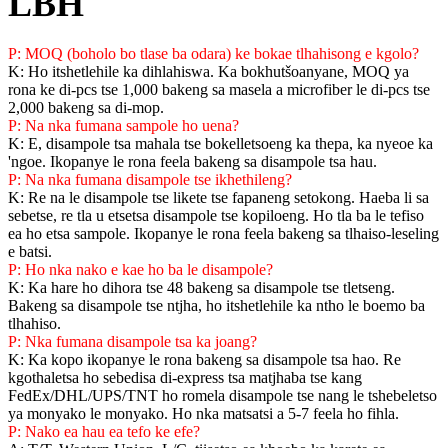
LBH
P: MOQ (boholo bo tlase ba odara) ke bokae tlhahisong e kgolo?
K: Ho itshetlehile ka dihlahiswa. Ka bokhutšoanyane, MOQ ya
rona ke di-pcs tse 1,000 bakeng sa masela a microfiber le di-pcs tse
2,000 bakeng sa di-mop.
P: Na nka fumana sampole ho uena?
K: E, disampole tsa mahala tse bokelletsoeng ka thepa, ka nyeoe ka
'ngoe. Ikopanye le rona feela bakeng sa disampole tsa hau.
P: Na nka fumana disampole tse ikhethileng?
K: Re na le disampole tse likete tse fapaneng setokong. Haeba li sa
sebetse, re tla u etsetsa disampole tse kopiloeng. Ho tla ba le tefiso
ea ho etsa sampole. Ikopanye le rona feela bakeng sa tlhaiso-leseling
e batsi.
P: Ho nka nako e kae ho ba le disampole?
K: Ka hare ho dihora tse 48 bakeng sa disampole tse tletseng.
Bakeng sa disampole tse ntjha, ho itshetlehile ka ntho le boemo ba
tlhahiso.
P: Nka fumana disampole tsa ka joang?
K: Ka kopo ikopanye le rona bakeng sa disampole tsa hao. Re
kgothaletsa ho sebedisa di-express tsa matjhaba tse kang
FedEx/DHL/UPS/TNT ho romela disampole tse nang le tshebeletso
ya monyako le monyako. Ho nka matsatsi a 5-7 feela ho fihla.
P: Nako ea hau ea tefo ke efe?