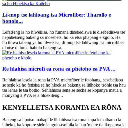
Li-mop tse lahloang tsa Microfiber: Tharollo e
bonolo...
Lefatšeng la ho hlwekisa, ho fumana disebediswa le disebediswa tse
nepahetseng bakeng sa mosebetsi ho ka etsa phapang e kgolo. Ha
ho tluwa tabeng ya ho hlwekisa, di-mop tse lahlwang tsa microfiber
di ntse di tuma haholo bakeng sa...
Re hlahisa microfi ea rona ea phetoho ea PVA ...
Re hlahisa lesela la rona la PVA microfiber le fetohang, sesebelisoa
se setle ka ho fetisisa sa ho hloekisa bakeng sa litlhoko tsohle tsa hau
tsa lehae le tsa botho. Sehlahisoa sena se secha se kopanya matla a
monyang a PVA le a hloekileng...
KENYELLETSA KORANTA EA RŌNA
Bakeng sa lipotso mabapi le lihlahisoa tsa rona kapa lethathamo la
litheko, ka kopo re siele lengolo-tsoibila la hau 'me re tla ikopanya le