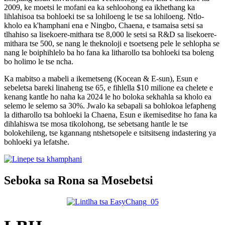
2009, ke moetsi le mofani ea ka sehloohong ea ikhethang ka
lihlahisoa tsa bohloeki tse sa lohiloeng le tse sa lohiloeng. Ntlo-
kholo ea k'hamphani ena e Ningbo, Chaena, e tsamaisa setsi sa
tlhahiso sa lisekoere-mithara tse 8,000 le setsi sa R&D sa lisekoere-
mithara tse 500, se nang le theknoloji e tsoetseng pele le sehlopha se
nang le boiphihlelo ba ho fana ka litharollo tsa bohloeki tsa boleng
bo holimo le tse ncha.
Ka mabitso a mabeli a ikemetseng (Kocean & E-sun), Esun e
sebeletsa bareki linaheng tse 65, e fihlella $10 milione ea chelete e
kenang kantle ho naha ka 2024 le ho boloka sekhahla sa kholo ea
selemo le selemo sa 30%. Jwalo ka sebapali sa bohlokoa lefapheng
la ditharollo tsa bohloeki la Chaena, Esun e ikemiseditse ho fana ka
dihlahiswa tse mosa tikolohong, tse sebetsang hantle le tse
bolokehileng, tse kgannang ntshetsopele e tsitsitseng indastering ya
bohloeki ya lefatshe.
Seboka sa Rona sa Mosebetsi