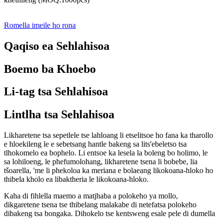
Romella imeile ho rona
Qaqiso ea Sehlahisoa
Boemo ba Khoebo
Li-tag tsa Sehlahisoa
Lintlha tsa Sehlahisoa
Likharetene tsa sepetlele tse lahloang li etselitsoe ho fana ka tharollo
e hloekileng le e sebetsang hantle bakeng sa lits'ebeletso tsa
tlhokomelo ea bophelo. Li entsoe ka lesela la boleng bo holimo, le
sa lohiloeng, le phefumolohang, likharetene tsena li bobebe, lia
tšoarella, 'me li phekoloa ka meriana e bolaeang likokoana-hloko ho
thibela kholo ea libaktheria le likokoana-hloko.
Kaha di fihlella maemo a matjhaba a polokeho ya mollo,
dikgaretene tsena tse thibelang malakabe di netefatsa polokeho
dibakeng tsa bongaka. Dihokelo tse kentsweng esale pele di dumella