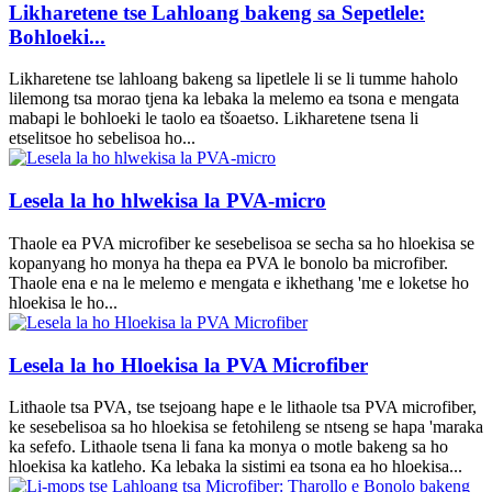
Likharetene tse Lahloang bakeng sa Sepetlele:
Bohloeki...
Likharetene tse lahloang bakeng sa lipetlele li se li tumme haholo
lilemong tsa morao tjena ka lebaka la melemo ea tsona e mengata
mabapi le bohloeki le taolo ea tšoaetso. Likharetene tsena li
etselitsoe ho sebelisoa ho...
Lesela la ho hlwekisa la PVA-micro
Thaole ea PVA microfiber ke sesebelisoa se secha sa ho hloekisa se
kopanyang ho monya ha thepa ea PVA le bonolo ba microfiber.
Thaole ena e na le melemo e mengata e ikhethang 'me e loketse ho
hloekisa le ho...
Lesela la ho Hloekisa la PVA Microfiber
Lithaole tsa PVA, tse tsejoang hape e le lithaole tsa PVA microfiber,
ke sesebelisoa sa ho hloekisa se fetohileng se ntseng se hapa 'maraka
ka sefefo. Lithaole tsena li fana ka monya o motle bakeng sa ho
hloekisa ka katleho. Ka lebaka la sistimi ea tsona ea ho hloekisa...