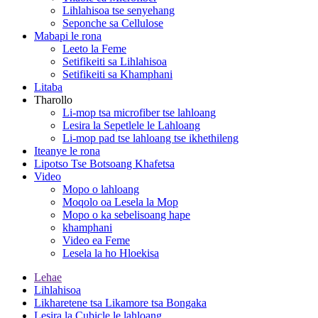
Lihlahisoa tse senyehang
Seponche sa Cellulose
Mabapi le rona
Leeto la Feme
Setifikeiti sa Lihlahisoa
Setifikeiti sa Khamphani
Litaba
Tharollo
Li-mop tsa microfiber tse lahloang
Lesira la Sepetlele le Lahloang
Li-mop pad tse lahloang tse ikhethileng
Iteanye le rona
Lipotso Tse Botsoang Khafetsa
Video
Mopo o lahloang
Moqolo oa Lesela la Mop
Mopo o ka sebelisoang hape
khamphani
Video ea Feme
Lesela la ho Hloekisa
Lehae
Lihlahisoa
Likharetene tsa Likamore tsa Bongaka
Lesira la Cubicle le lahloang