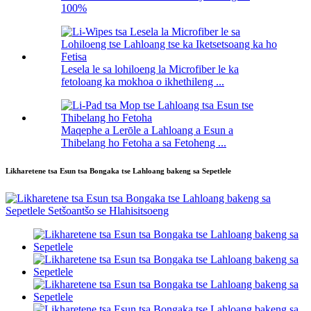
100%
Lesela le sa lohiloeng la Microfiber le ka
fetoloang ka mokhoa o ikhethileng ...
Maqephe a Lerōle a Lahloang a Esun a
Thibelang ho Fetoha a sa Fetoheng ...
Likharetene tsa Esun tsa Bongaka tse Lahloang bakeng sa Sepetlele