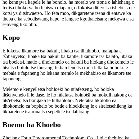
ho kenngwa kapele le ha bonolo, ha moralo wa tsona o lahlehang o
fedisa tlhoko ya ho hlatswa diaparo, o fokotsa ditjeo tsa tshebetso le
kotsi ya ditshwaetso. Ho feta moo, dikgaretene tsena di entswe ka
thepa e ka sebediswang hape, e leng se kgothaletsang mekgwa e sa
senyeng tikoloho.
Kopo
E loketse likamore tsa bakuli, libaka tsa tlhahlobo, mafapha a
tšohanyetso, libaka tsa bakuli ba kantle, likamore tsa kalafo, libaka
tsa boeletsi, matlo a tlhokomelo ea bakuli ba hlokang tlhokomelo le
litsi tsa bolulo tse thusang, likharetene tsa rona li tla ka boholo le
mebala e fapaneng ho lekana meralo le mekhabiso ea likamore tse
fapaneng.
Melemo e kenyelletsa bohloeki bo ntlafetseng, ho boloka
litšenyehelo li le tlase, le ho ntlafatsa boinotši ba mokuli nakong ea
lits'ebetso tsa bongaka le litlhahlobo. Netefatsa tikoloho ea
tlhokomelo ea bophelo bo botle e hloekileng le e sireletsehileng ka
likharetene tsa rona tsa sepetlele tse lahloang.
Boemo ba Khoebo
Zhejiang Esun Environmental Technology Co., Ltd e thehiloe ka