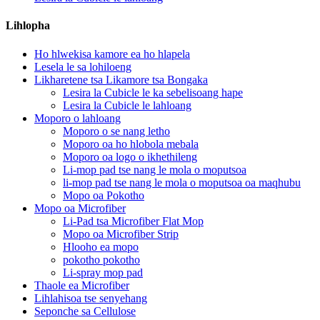
Lihlopha
Ho hlwekisa kamore ea ho hlapela
Lesela le sa lohiloeng
Likharetene tsa Likamore tsa Bongaka
Lesira la Cubicle le ka sebelisoang hape
Lesira la Cubicle le lahloang
Moporo o lahloang
Moporo o se nang letho
Moporo oa ho hlobola mebala
Moporo oa logo o ikhethileng
Li-mop pad tse nang le mola o moputsoa
li-mop pad tse nang le mola o moputsoa oa maqhubu
Mopo oa Pokotho
Mopo oa Microfiber
Li-Pad tsa Microfiber Flat Mop
Mopo oa Microfiber Strip
Hlooho ea mopo
pokotho pokotho
Li-spray mop pad
Thaole ea Microfiber
Lihlahisoa tse senyehang
Seponche sa Cellulose