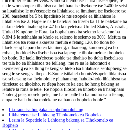
microfiber le nonwovens. Kamora lilemo tse 11 tsa nts'etsopele, re
na le workshop ea tlhahiso ea limithara tse lisekoere tse 2400 le setsi
sa lipatlisiso le nts'etsopele ea lihlahisoa sa limithara tse lisekoere tse
200, basebetsi ba 5 ba lipatlisiso le nts'etsopele ea lihlahisoa le
lihlahisoa tse 2. Hape re na le barekisi ba litsebi ba 11 le balekane ba
nako e telele linaheng tse 47 ho kenyeletsoa United States, Australia,
United Kingdom le Fora, ka bophahamo ba selemo le selemo ba
8.8M $ le sekhahla sa kholo sa selemo le selemo sa 30%. Mefuta ea
lihlahisoa tsa rona e akaretsa mefuta e fetang 120, ho tloha ho
hloekiseng liaparo ho ea kichineng, ntloaneng, kamoreng ea ho
robala, ho hloekisa lisebelisoa tsa lapeng le tlhokomelo ea bophelo
bo botle. Re laola lits'ebetso tsohle tsa tlhahiso ho tloha lisebelisoa
tse tala ho ea lihlahisoa tse felileng, 'me re na le laboratori e
ikemetseng ea ka tlung bakeng sa liteko tsa lihlahisoa sehlopheng se
seng le se seng sa thepa. E-Sun e tsitlallela ho nts'etsapele lihlahisoa
tse sebetsang tsa theknoloji e phahameng, haholo-holo lihlahisoa tsa
tšireletso ea tikoloho, re tšepa hore re ka etsa ho hong bakeng sa
lefats'e la rona le letle. Re hopola filosofi ea khoebo ea k'hamphani
"boleng pele, moreki pele, 'me ha re batle ho ba motho ea u fetang,
empa re batla ho ba molekane oa hau oa bophelo bohle."
Li-drape tsa bongaka tse phefumolohang
Likharetene tse Lahloang Tlhokomelo ea Bophelo
Lesira la Sepetlele le Lahloang bakeng sa Tlhokomelo ea
Bophelo