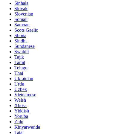
Sinhala
Slovak
Slovenian
Somali
Samoan
Scots Gaelic
Shona
Sindhi
Sundanese
Swahili
Tajik
Tamil
Telugu
Thai
Ukrainian
Urdu
Uzbek
Vietnamese
Welsh
Xhosa
Yiddish
Yoruba
Zulu
Kinyarwanda
Tatar