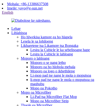
Mohala: +86-13386637508
Imeile: yayo@e-sun.net
English
Lehae
Lihlahisoa
Ho hlwekisa kamore ea ho hlapela
Lesela le sa lohiloeng
Likharetene tsa Likamore tsa Bongaka
Lesira la Cubicle le ka sebelisoang hape
Lesira la Cubicle le lahloang
Moporo o lahloang
Moporo o se nang letho
Moporo oa ho hlobola mebala
Moporo oa logo o ikhethileng
Li-mop pad tse nang le mola o moputsoa
li-mop pad tse nang le mola o moputsoa oa
maqhubu
Mopo oa Pokotho
Mopo oa Microfiber
Li-Pad tsa Microfiber Flat Mop
Mopo oa Microfiber Strip
Thaole ea Microfiber