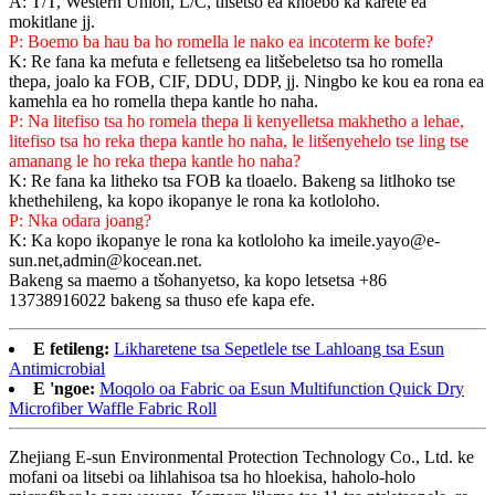
A: T/T, Western Union, L/C, tiisetso ea khoebo ka karete ea
mokitlane jj.
P: Boemo ba hau ba ho romella le nako ea incoterm ke bofe?
K: Re fana ka mefuta e felletseng ea litšebeletso tsa ho romella
thepa, joalo ka FOB, CIF, DDU, DDP, jj. Ningbo ke kou ea rona ea
kamehla ea ho romella thepa kantle ho naha.
P: Na litefiso tsa ho romela thepa li kenyelletsa makhetho a lehae,
litefiso tsa ho reka thepa kantle ho naha, le litšenyehelo tse ling tse
amanang le ho reka thepa kantle ho naha?
K: Re fana ka litheko tsa FOB ka tloaelo. Bakeng sa litlhoko tse
khethehileng, ka kopo ikopanye le rona ka kotloloho.
P: Nka odara joang?
K: Ka kopo ikopanye le rona ka kotloloho ka imeile.yayo@e-
sun.net,admin@kocean.net.
Bakeng sa maemo a tšohanyetso, ka kopo letsetsa +86
13738916022 bakeng sa thuso efe kapa efe.
E fetileng:
Likharetene tsa Sepetlele tse Lahloang tsa Esun
Antimicrobial
E 'ngoe:
Moqolo oa Fabric oa Esun Multifunction Quick Dry
Microfiber Waffle Fabric Roll
Zhejiang E-sun Environmental Protection Technology Co., Ltd. ke
mofani oa litsebi oa lihlahisoa tsa ho hloekisa, haholo-holo